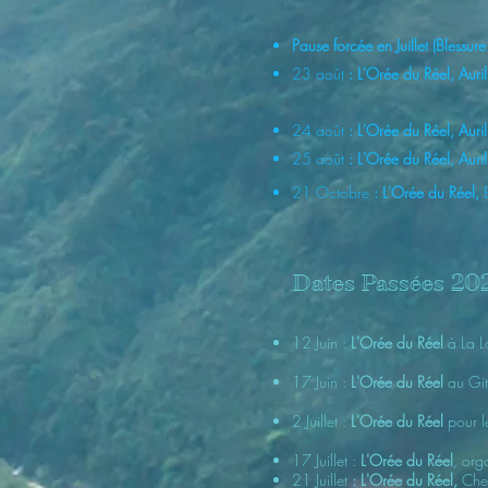
Pause forcée en Juillet (Blessure 
23 août
:
L'Orée du Réel,
Auri
24 août
:
L'Orée du Réel,
Auri
25 août
:
L'Orée du Réel,
Auri
21 Octobre
:
L'Orée du Réel,
Dates
Passées
20
12 Juin :
L'Oré
e du Réel
à La L
17 Juin :
L'Orée du Réel
au Gi
2 Juillet :
L'Orée du Réel
pour le
17 Juillet :
L'Orée du Réel
, or
21 Juillet
: L'Orée du Réel
,
Chez