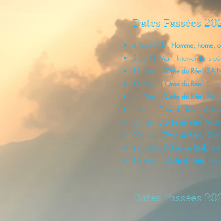
Dates Passées
20
4 Avril 20h :
Homme, home, o
5 au 11 Mai : Interventions péd
11 Mai :
L'Orée du Réel, SA
16 Mai :
L'Orée du Réel,
Sais
24 Mai :
L'Orée du Réel,
Fête
8 juin :
L'Orée du Réel,
Nuits d
22 Juin :
L'Orée du Réel,
Nuits
29 Juin :
L'Orée du Réel,
"
Tous 
12 Juillet :
L'Orée du Réel,
Fest
10 Août :
L'Orée du Réel,
Les 
Dates
Passées
20