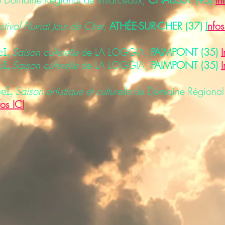
stival Fluvial Jour de Cher,
ATHÉE-SUR-CHER (37)
I
nfos
Saison culturelle
de LA LOGGIA,
PAIMPONT (35)
I
, ​
Saison culturelle
de LA LOGGIA,
PAIMPONT (35)
I
, ​
Saison artistique et culturelle
du Domaine Régional
l, ​
fos ICI