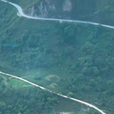
,
Point Cirque
ur-Aff (35)
nec (22)