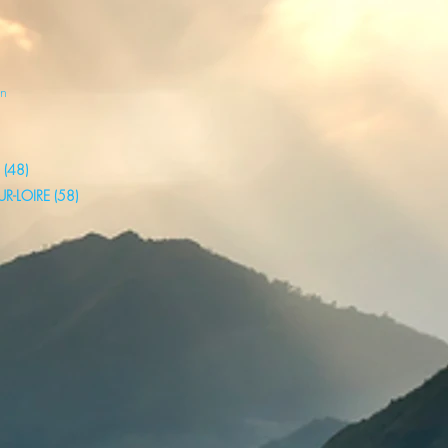
en
 (48)
UR-LOIRE (58)