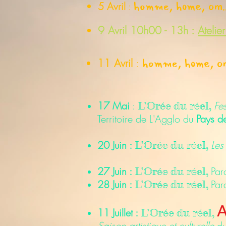
homme, home, om..
5 Avril
:
9 Avril
10h00 - 13h :
Atelie
homme, home, om
11 Avril
:
17 Mai
:
Fe
L'Orée du réel, ​
Territoire de L'Agglo du
Pays d
20 Juin
:
Les
L'Orée du réel, ​
27 Juin :
Par
L'Orée du réel, ​
28 Juin :
Par
L'Orée du réel, ​
11 Juillet :
L'Orée du réel, ​
Saison artistique et culturelle
du