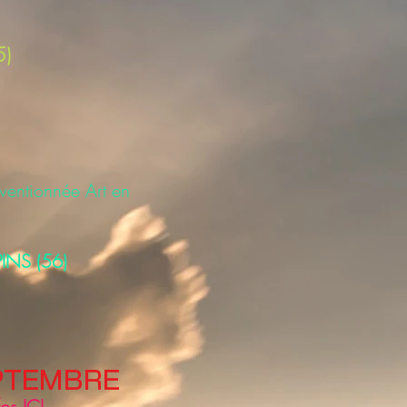
5)
nventionnée Art en
PINS (56)
EPTEMBRE
fos ICI