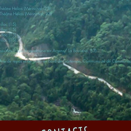
héâtre Hélios (Mérinchal, 23)
Théâtre Hélios (Mérinchal, 23)
illac (15)
illac (15)
illac (15)
illac (15)
stiv'Arts 2 Rue (Roquebrune sur Argens/ La Bouverie, 83)
Aire de repos et de loisirs en bord de Gartempe, Communauté de Communes 