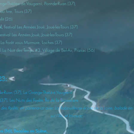
nge-Théâtre de Vaugarni, Pont-de-Ruan (37),
eau Ivre, Tours (37)
fit (26)
el,
Festival Les Années Joué, Joué-les-Tours (37)
Festival Les Années Joué, Joué-les-Tours (37)
l La Forêt vous Murmure, Loches (37)
al La Nuit des Temps #3, Village de Bel-Air, Priziac (56)
:
23
de-Ruan (37), La Grange-Théâtre Vaugarni
(37), Les Nuits des Forêts, Île de la Boisselière
des Forêts, en partenariat avec La Rabouilleuse école de la Loire, balade en 
sur l'île, et bivouac.
rs (86),
Beaulieu en Scène,