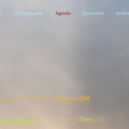
l
La Compagnie
Agenda
Spectacles
Atelie
om...?
, Le Palis Bleu,
Malansac (56)
er de Partnering
, au Guermat à
Elven
(56).