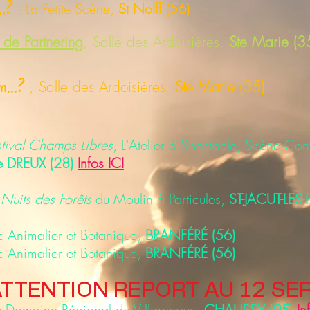
.?
, La Petite Scène,
St Nolff (56)
r de Partnering
, Salle des Ardoisières,
Ste Marie (3
...?
, Salle des Ardoisières,
Ste Marie (35)
stival Champs Libres
, L'Atelier à Spectacle, Scène Co
e DREUX (28)
Infos ICI
 Nuits des Forêts
du Moulin à Particules,
ST-JACUT-LES-
c Animalier et Botanique,
BRANFÉRÉ (56)
c Animalier et Botanique,
BRANFÉRÉ (56)
ATTENTION REPORT AU 12 S
 Domaine Régional de Villarceaux,
CHAUSSY (95)
In