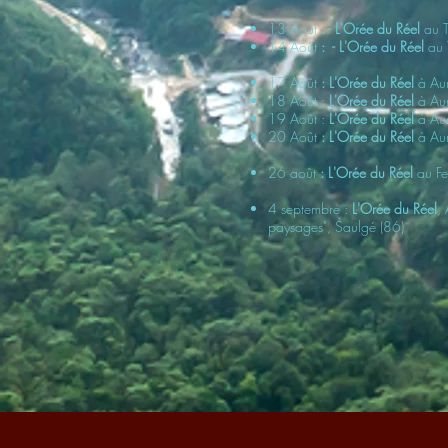
13 Août
: - L'Orée du Réel
au T
14 Août
: - L'Orée du Réel
au 
17 Août
: L'Orée du Réel
à
Aur
18 Août :
L'Orée du Réel
à Aur
19 Août :
L'Orée du Réel
à Aur
20 Août
: L'Orée du Réel
à Aur
26 août
: L'Orée du Réel
au Fe
4 septembre :
L'Orée du Réel
,
paysages", Saulgé (86)