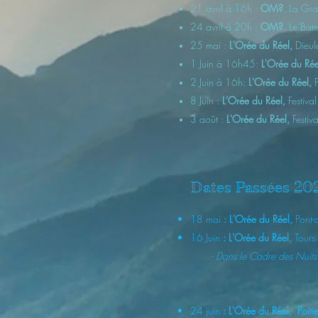
21 avril à 16h :
OM?
, La Gra
24 avril à 20h :
OM?
, Le Bat
25 mai :
L'Orée du Réel,
Dieule
1 Juin à 16h45:
L'Orée du Ré
2 Juin à 16h:
L'Orée du Réel,
8 Juin :
L'Orée du Réel,
Festiva
3 août :
L'Orée du Réel,
Festiv
Dates Passées
20
18 mai
:
L'Orée du Réel,
Pont-
16 Juin
:
L'Orée du Réel,
Tours 
-
Dans le Cadre des Nuits 
24 juin
:
L'Orée du Réel,
Poitie