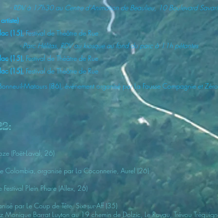
- RDV à 17h30 au Centre d'Animation de Beaulieu, 10 Boulevard Savari
artiste)
llac (15),
Festival de Théâtre de Rue
- Parc Hélitas, RDV au kiosque au fond du parc à 11h pétantes
llac (15),
Festival de Théâtre de Rue
llac (15),
Festival de Théâtre de Rue
Bonneuil-Matours (86),
événement organisé par La Fausse Compagnie et Zéro 
:
22
oze (Poët-Laval, 26)
te
Colombia
, organisé par La Coconnerie
, Aurel (26)
 Festival Plein Phare (Allex, 26)
ganisé par Le Coup de Tête, Sixt-s
 Monique Barrat Luyton au 19 chemin de Dolzic, Le Royau, Trévou Tréguig