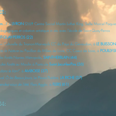
:
25
m...
? à
LIVRON
(26)
Centre Social Martin Luther King, Salle Morcel Paqui
?
agogiques et création artistique in situ avec l'école de Saint-Quay-Perros
INT-QUAY-PERROS (22)
on Culturelle du Trianon-Marvejols
CC du Pays du Gévaudan,
à
LE BUISSON
 de la Nature
au Pavillon du Milieu de Loire
, CC Coeur de Loire
, à
POUILLY-S
es Forêts
Nantes Métropole
, SAINT-HERBLAIN (44)
 des Forêts
au Moulin à Particule
Saint Jacut-les-Pins (56)
dans le Van!"
, à
AMBOISE (37)
ival
Ô les Beaux Jours
, Le Plessis-Théâtre,
LA RICHE (37)
rendez-vous de l'été
, Flers Agglo, à
FLERS (61)
:
24