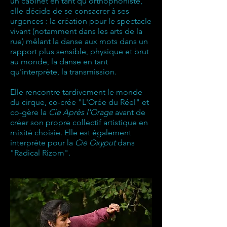
un cabinet en tant qu'orthophoniste,
elle décide de se consacrer à ses
urgences : la création pour le spectacle
vivant (notamment dans les arts de la
rue) mêlant la danse aux mots dans un
rapport plus sensible, physique et brut
au monde, la danse en tant
qu'interprète, la transmission.
Elle rencontre tardivement le monde
du cirque, co-crée "L'Orée du Réel" et
co-gère la
Cie Après l'Orage
avant de
créer son propre collectif artistique en
mixité choisie. Elle est également
interprète pour la
Cie Oxyput
dans
"Radical Rizom".