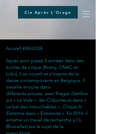
Cie Après L'Orage
Aourell KRAUSSE
Après avoir passé 5 années dans des
écoles de cirque (Rosny, CNAC et
Lido), il se nourrit et s’inspire de la
danse contemporaine en Belgique. Il
travaille ensuite dans
différents projets, avec Fragan Gehlker
sur « Le Vide »,
les Colporteurs
dans «
Le bal des intouchables »,
Cirque In
Extremis
dans « Extrémité ». En 2014, il
entame un travail de recherche à L’L
(Bruxelles) sur le sujet de la
masculinité.