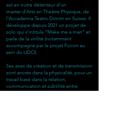
est en outre détenteur d’un
master
d’Arts en Théâtre Physique, de
l'Accademia Teatro Dimitri en Suisse. Il
développe depuis 2021 un projet de
solo qui s’intitule “Make me a man” et
parle de la virilité (notamment
accompagné par le projet Focon au
sein du LIDO).
Ses axes de création et de transmission
sont ancrés dans la physicalité, pour un
travail basé dans la relation,
communication et subtilité entre
partenaires et collectifs à travers le
corps à corps. Alberto entame une
recherche artistique pour et dans
l'espace public ; son intérêt est de
développer des formats de relation et
de rencontre entre artistes, espaces
performatifs et publics. Depuis son