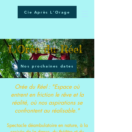
Cie Après L'Orage
L'Orée du Réel
Nos prochaines dates
Orée du Réel : "Espace où
entrent en friction le rêve et la
réalité, où nos aspirations se
confrontent au réalisable."
Spectacle déambulatoire en nature, à la
croisée de la danse, du théâtre et du